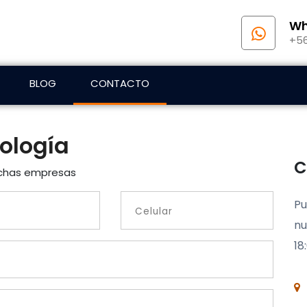
Wh
+56
BLOG
CONTACTO
ología
C
uchas empresas
Pu
nu
18