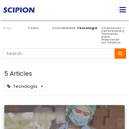
Blogs:
Todos
Contabilidad
Tecnología
Chancovet –
Veterinaria y
farmacia
para
mascotas
en Chanco
5 Articles
Tecnología
×